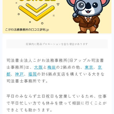
記事内に商品プロモーションを含む場合があります
司法書士法人こがわ法務事務所(旧アップル司法書
士事務所)は、
大阪
と
梅田
の2拠点の他、
東京
、
京
都
、
神戸
、
福岡
の計6拠点支店を構えている大きな
司法書士事務所です。
平日のみならず土日祝日も営業しているため、仕事
で平日忙しい方でも休みを使って相談に行くことが
できとても助かります。