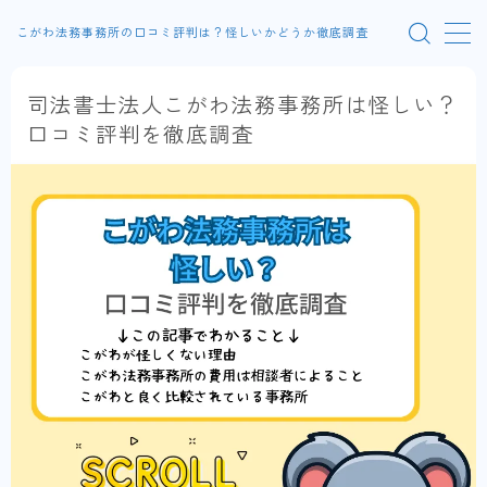
こがわ法務事務所の口コミ評判は？怪しいかどうか徹底調査
MENU
司法書士法人こがわ法務事務所は怪しい？
口コミ評判を徹底調査
運営者情報
プライバシーポリシー