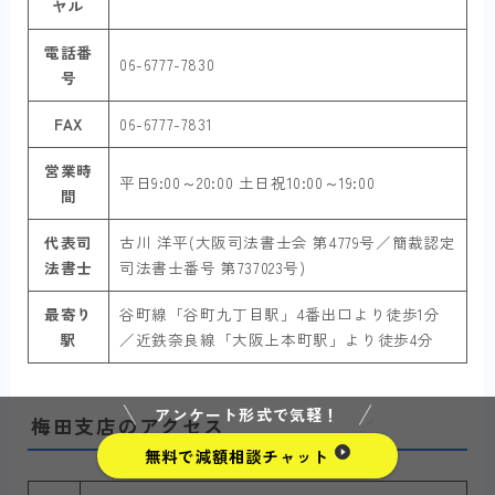
ヤル
電話番
06-6777-7830
号
FAX
06-6777-7831
営業時
平日9:00～20:00 土日祝10:00～19:00
間
代表司
古川 洋平(大阪司法書士会 第4779号／簡裁認定
法書士
司法書士番号 第737023号)
最寄り
谷町線「谷町九丁目駅」4番出口より徒歩1分
駅
／近鉄奈良線「大阪上本町駅」より徒歩4分
アンケート形式で気軽！
梅田支店のアクセス
無料で減額相談チャット