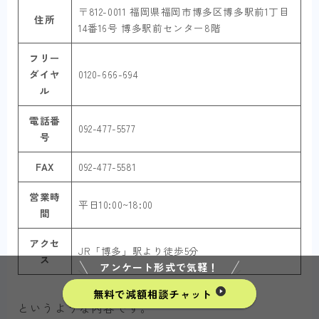
〒812-0011 福岡県福岡市博多区博多駅前1丁目
住所
14番16号 博多駅前センター8階
フリー
ダイヤ
0120-666-694
ル
電話番
092-477-5577
号
FAX
092-477-5581
営業時
平日10:00~18:00
間
アクセ
JR「博多」駅より徒歩5分
ス
アンケート形式で気軽！
無料で減額相談チャット
というような内容です。