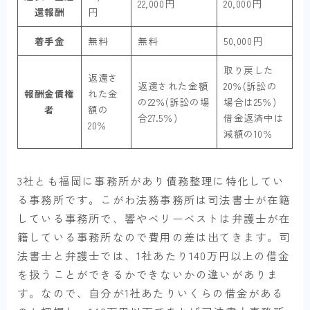
22,000円
20,000円
還報酬
円
着手金
無料
無料
50,000円
取り戻した
返還さ
返還された金額
20％(訴訟の
報酬金債権
れた金
の22％(訴訟の場
場合は25％)
者
額の
合27.5％)
借金返済中は
20％
減額の10％
3社とも福岡に事務所があり債務整理に特化してい
る事務所です。こがわ法務事務所は司法書士が在籍
している事務所で、響やベリーベストは弁護士が在
籍している事務所なので費用の差は出てきます。司
法書士と弁護士では、1社あたり140万円以上の借金
を扱うことができるかできないかの違いがありま
す。なので、自分が1社あたりいくらの借金がある