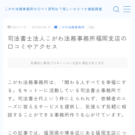
こがわ法務事務所の口コミ評判は？怪しいかどうか徹底調査
MENU
2023.11.10
2024.08.16
こがわ法務事務所
PR
司法書士法人こがわ法務事務所福岡支店の
運営者情報
口コミやアクセス
プライバシーポリシー
記事内に商品プロモーションを含む場合があります
こがわ法務事務所は、「関わる人すべてを幸福にす
る」をモットーに活動している司法書士事務所で
す。司法書士代という枠にとらわれず、依頼者のニ
ーズに答えるサービスを提供し、気張らず気軽に相
談することができる事務所作りを心がけています。
この記事では、福岡県の博多区にある福岡支店につ