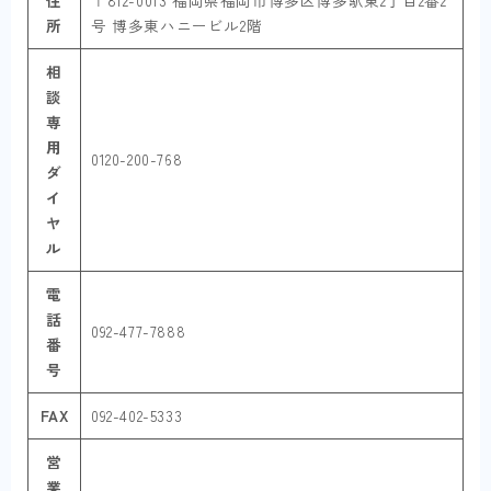
住
〒812-0013 福岡県福岡市博多区博多駅東2丁目2番2
所
号 博多東ハニービル2階
相
談
専
用
0120-200-768
ダ
イ
ヤ
ル
電
話
092-477-7888
番
号
FAX
092-402-5333
営
業