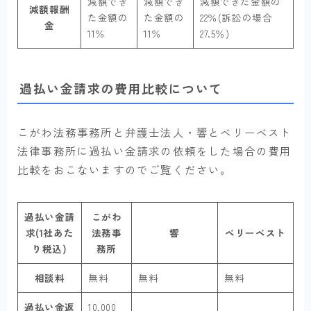
減額でき
減額でき
減額できた金額の
減額報酬
た金額の
た金額の
22％(訴訟の場合
金
11％
11％
27.5％)
過払い金請求の費用比較について
こがわ法務事務所と弁護士法人・響とベリーベスト
法律事務所に過払い金請求の依頼をした場合の費用
比較をおこないますのでご覧ください。
過払い金請
こがわ
求(1社あた
法務事
響
ベリーベスト
り税込)
務所
相談料
無料
無料
無料
過払い金返
10,000