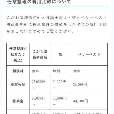
任意整理の費用比較について
こがわ法務事務所と弁護士法人・響とベリーベスト
法律事務所に任意整理の依頼をした場合の費用比較
をおこないますのでご覧ください。
任意整理(1
こがわ法
社あたり
響
ベリーベスト
務事務所
税込)
相談料
無料
無料
無料
22,000円
11,000円
基本報酬
22,000円
～
～
22,000円
55,000円
着手金
44,000円
～
～