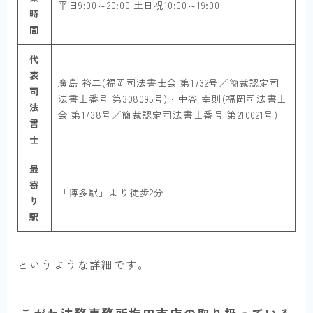
平日9:00～20:00 土日祝10:00～19:00
時
間
代
表
廣島 裕二(福岡司法書士会 第1732号／簡裁認定司
司
法書士番号 第308095号)・中谷 幸則(福岡司法書士
法
会 第1738号／簡裁認定司法書士番号 第210021号)
書
士
最
寄
「博多駅」より徒歩2分
り
駅
というような詳細です。